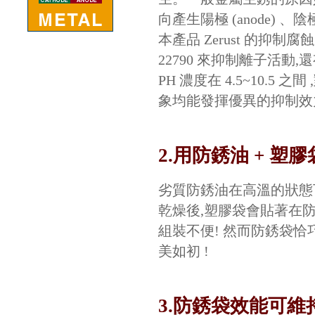
向產生陽極 (anode) 、
本產品 Zerust 的抑制
22790 來抑制離子活
PH 濃度在 4.5~10.
象均能發揮優異的抑制效
2.用防銹油 + 塑
劣質防銹油在高溫的狀態
乾燥後,塑膠袋會貼著在
組裝不便! 然而防銹袋恰
美如初 !
3.防銹袋效能可維持