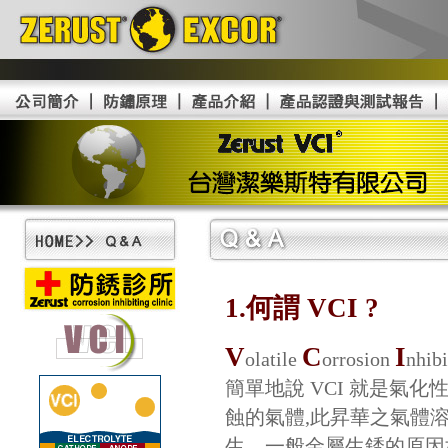
1.何謂 VCI ?
V
C
I
olatile
orrosion
nhibi
簡單地說 VCI 就是氣
蝕的氣體,此昇華之氣體溶
生。一般金屬生銹的原因